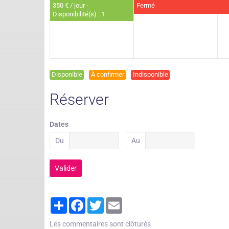
350 € / jour -
Fermé
Disponibilité(s) : 1
Disponible
À confirmer
Indisponible
Réserver
Dates
Du
Au
Valider
Partager
Facebook
Twitter
Email
Les commentaires sont clôturés