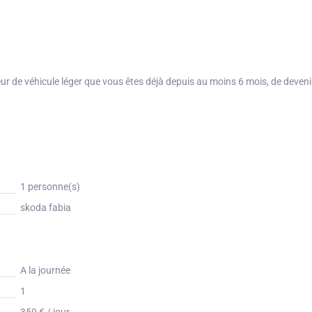
r de véhicule léger que vous êtes déjà depuis au moins 6 mois, de devenir
1 personne(s)
skoda fabia
A la journée
1
350 € / jour