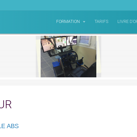
FORMATION
TARIFS
LIVRE D'O
UR
LE ABS